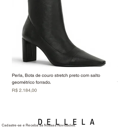
Perla, Bota de couro stretch preto com salto
Perla
geométrico forrado.
forrad
Preço
Preç
R$ 2.184,00
R$ 2.
Cadastre-se e Receba as Nossas Novidades.