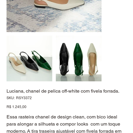
Luciana, chanel de pelica off-white com fivela forrada.
SKU
SKU:
RSY3372
RSY3372
Preço
R$ 1.245,00
Essa rasteira chanel de design clean, com bico ideal
para alongar a silhueta e compor looks com um toque
moderno. A tira traseira ajustável com fivela forrada em