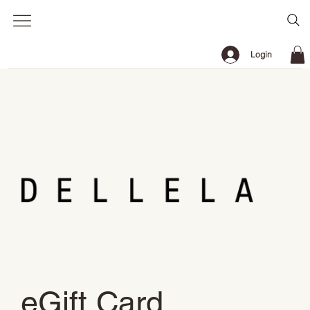
Login
eGift Card