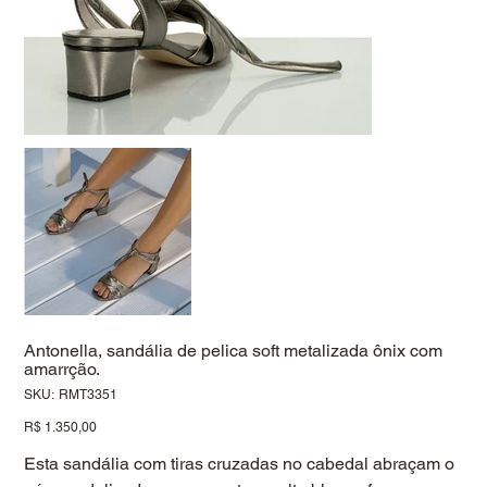
Antonella, sandália de pelica soft metalizada ônix com
amarrção.
SKU
SKU:
RMT3351
RMT3351
Preço
R$ 1.350,00
Esta sandália com tiras cruzadas no cabedal abraçam o