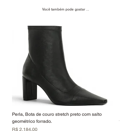
Você também pode gostar ...
Perla, Bota de couro stretch preto com salto
Perla
geométrico forrado.
forrad
Preço
Preç
R$ 2.184,00
R$ 2.