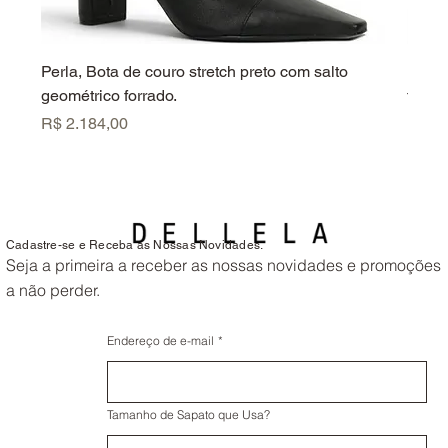
Perla, Bota de couro stretch preto com salto
Perla
geométrico forrado.
forrad
Preço
Preç
R$ 2.184,00
R$ 2.
Cadastre-se e Receba as Nossas Novidades.
Seja a primeira a receber as nossas novidades e promoções
a não perder.
Endereço de e-mail
*
Tamanho de Sapato que Usa?