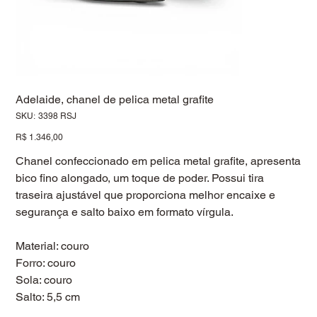
Adelaide, chanel de pelica metal grafite
SKU
SKU:
3398 RSJ
3398
RSJ
Preço
R$ 1.346,00
Chanel confeccionado em pelica metal grafite, apresenta
bico fino alongado, um toque de poder. Possui tira
traseira ajustável que proporciona melhor encaixe e
segurança e salto baixo em formato vírgula.
Material: couro
Forro: couro
Sola: couro
Salto: 5,5 cm